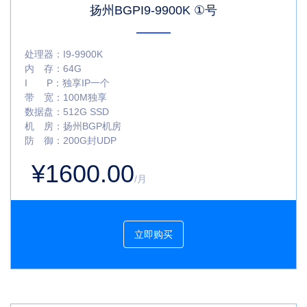
扬州BGPI9-9900K ①号
处理器：
I9-9900K
内 存：
64G
I P：
独享IP一个
带 宽：
100M独享
数据盘：
512G SSD
机 房：
扬州BGP机房
防 御：
200G封UDP
¥1600.00
/月
立即购买