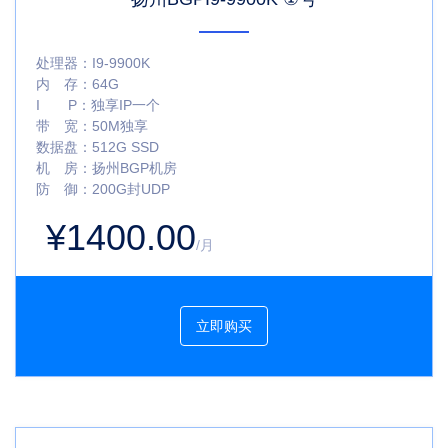
处理器：
I9-9900K
内 存：
64G
I P：
独享IP一个
带 宽：
50M独享
数据盘：
512G SSD
机 房：
扬州BGP机房
防 御：
200G封UDP
¥1400.00
/月
立即购买