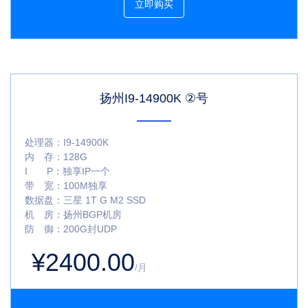
立即购买
扬州I9-14900K ②号
处理器：
I9-14900K
内 存：
128G
I P：
独享IP一个
带 宽：
100M独享
数据盘：
三星 1T G M2 SSD
机 房：
扬州BGP机房
防 御：
200G封UDP
¥2400.00
/月