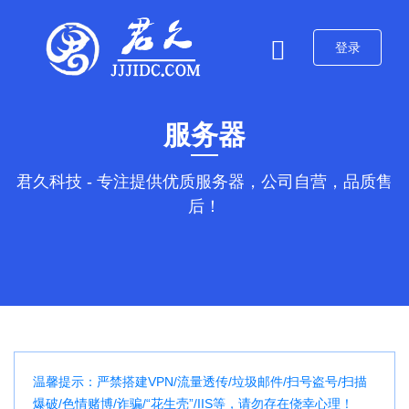
登录
服务器
君久科技 - 专注提供优质服务器，公司自营，品质售
后！
温馨提示：严禁搭建VPN/流量透传/垃圾邮件/扫号盗号/扫描
爆破/色情赌博/诈骗/“花生壳”/IIS等，请勿存在侥幸心理！