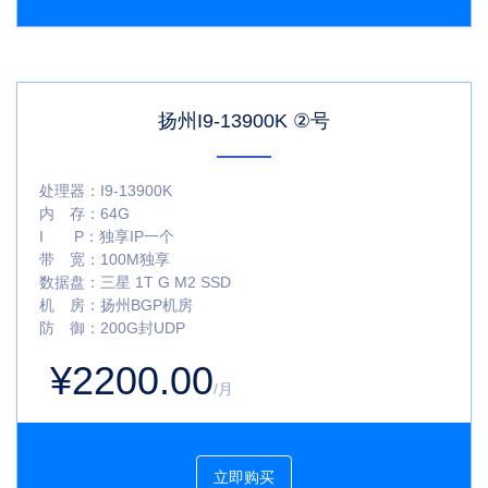
扬州I9-13900K ②号
处理器：
I9-13900K
内 存：
64G
I P：
独享IP一个
带 宽：
100M独享
数据盘：
三星 1T G M2 SSD
机 房：
扬州BGP机房
防 御：
200G封UDP
¥2200.00
/月
立即购买