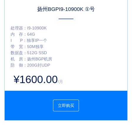
扬州BGPI9-10900K ①号
处理器：
I9-10900K
内 存：
64G
I P：
独享IP一个
带 宽：
50M独享
数据盘：
512G SSD
机 房：
扬州BGP机房
防 御：
200G封UDP
¥1600.00
/月
立即购买