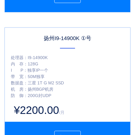
扬州I9-14900K ①号
处理器：
I9-14900K
内 存：
128G
I P：
独享IP一个
带 宽：
50M独享
数据盘：
三星 1T G M2 SSD
机 房：
扬州BGP机房
防 御：
200G封UDP
¥2200.00
/月