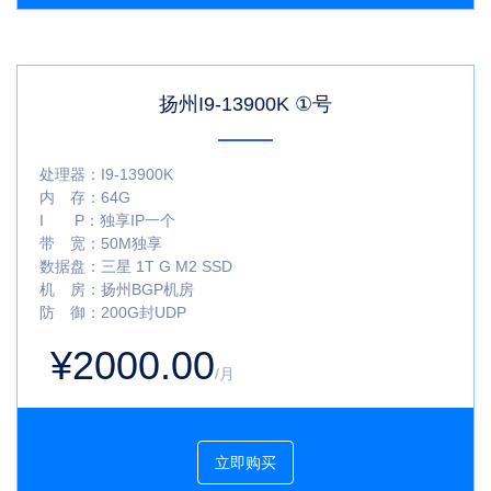
扬州I9-13900K ①号
处理器：
I9-13900K
内 存：
64G
I P：
独享IP一个
带 宽：
50M独享
数据盘：
三星 1T G M2 SSD
机 房：
扬州BGP机房
防 御：
200G封UDP
¥2000.00
/月
立即购买