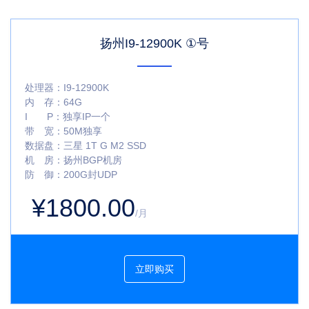
扬州I9-12900K ①号
处理器：
I9-12900K
内 存：
64G
I P：
独享IP一个
带 宽：
50M独享
数据盘：
三星 1T G M2 SSD
机 房：
扬州BGP机房
防 御：
200G封UDP
¥1800.00
/月
立即购买