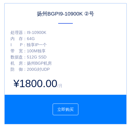
扬州BGPI9-10900K ②号
处理器：
I9-10900K
内 存：
64G
I P：
独享IP一个
带 宽：
100M独享
数据盘：
512G SSD
机 房：
扬州BGP机房
防 御：
200G封UDP
¥1800.00
/月
立即购买